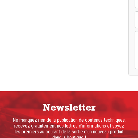
Newsletter
Ne manquez rien de la publication de contenus techniques,
recevez gratuitement nos lettres d’informations et soyez
les premiers au courant de la sortie d’un nouveau produit
dans la boutique !