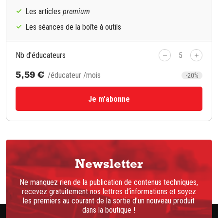
Les articles
premium
Les séances de la boîte à outils
Nb d'éducateurs
5
5,59 €
/éducateur /mois
-20%
Je m'abonne
Newsletter
Ne manquez rien de la publication de contenus techniques,
recevez gratuitement nos lettres d’informations et soyez
les premiers au courant de la sortie d’un nouveau produit
dans la boutique !