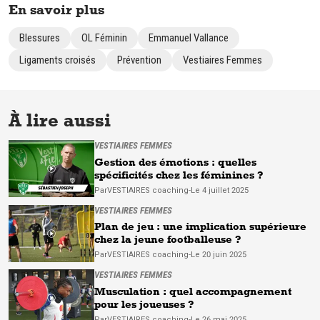
En savoir plus
Blessures
OL Féminin
Emmanuel Vallance
Ligaments croisés
Prévention
Vestiaires Femmes
À lire aussi
VESTIAIRES FEMMES
Gestion des émotions : quelles
spécificités chez les féminines ?
Par
VESTIAIRES
coaching
-
Le 4 juillet 2025
VESTIAIRES FEMMES
Plan de jeu : une implication supérieure
chez la jeune footballeuse ?
Par
VESTIAIRES
coaching
-
Le 20 juin 2025
VESTIAIRES FEMMES
Musculation : quel accompagnement
pour les joueuses ?
Par
VESTIAIRES
coaching
-
Le 26 mai 2025