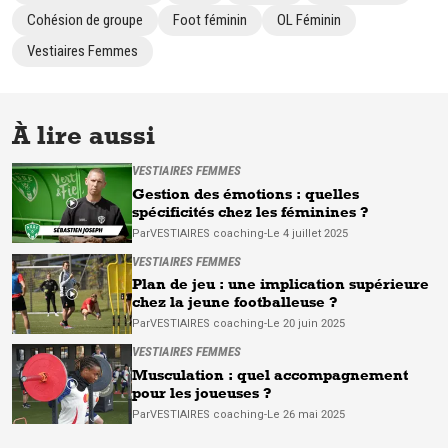
Cohésion de groupe
Foot féminin
OL Féminin
Vestiaires Femmes
À lire aussi
VESTIAIRES FEMMES
Gestion des émotions : quelles
spécificités chez les féminines ?
Par
VESTIAIRES
coaching
-
Le 4 juillet 2025
VESTIAIRES FEMMES
Plan de jeu : une implication supérieure
chez la jeune footballeuse ?
Par
VESTIAIRES
coaching
-
Le 20 juin 2025
VESTIAIRES FEMMES
Musculation : quel accompagnement
pour les joueuses ?
Par
VESTIAIRES
coaching
-
Le 26 mai 2025