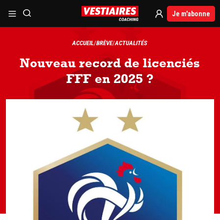
Je m'abonne
ACCUEIL
BRÈVE
ACTUALITÉS
Nouveau record de licenciés
FFF en 2025 ?