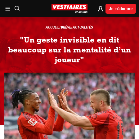
Je m'abonne
ACCUEIL
BRÈVE
ACTUALITÉS
"Un geste invisible en dit
beaucoup sur la mentalité d’un
joueur"