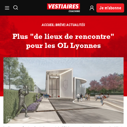
Je m'abonne
ACCUEIL
BRÈVE
ACTUALITÉS
Plus "de lieux de rencontre"
pour les OL Lyonnes