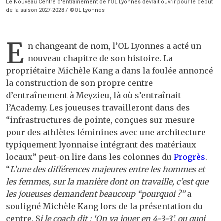
Le Nouveau Centre d'entraînement de l'OL Lyonnes devrait ouvrir pour le début
de la saison 2027-2028 / ©OL Lyonnes
E
n changeant de nom, l’OL Lyonnes a acté un
nouveau chapitre de son histoire. La
propriétaire Michèle Kang a dans la foulée annoncé
la construction de son propre centre
d’entraînement à Meyzieu, là où s’entraînait
l’Academy. Les joueuses travailleront dans des
“infrastructures de pointe, conçues sur mesure
pour des athlètes féminines avec une architecture
typiquement lyonnaise intégrant des matériaux
locaux” peut-on lire dans les colonnes du
Progrès
.
“
L’une des différences majeures entre les hommes et
les femmes, sur la manière dont on travaille, c’est que
les joueuses demandent beaucoup “pourquoi ?”
a
souligné Michèle Kang lors de la présentation du
centre. S
i le coach dit : ‘On va jouer en 4-3-3’, ou quoi