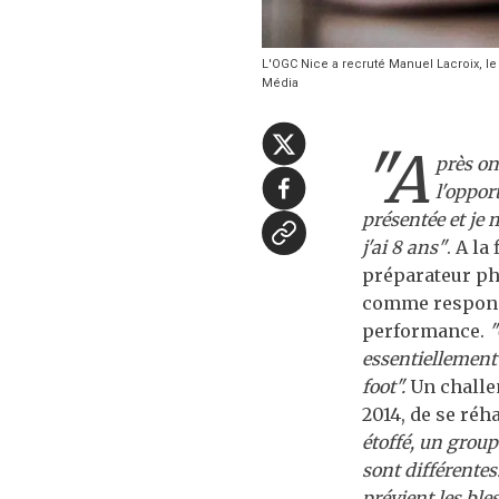
L'OGC Nice a recruté Manuel Lacroix, le
Média
"A
près on
l'oppor
présentée et je 
j'ai 8 ans"
. A la
préparateur phy
comme responsa
performance.
"
essentiellement 
foot".
Un challe
2014, de se réh
étoffé, un group
sont différentes.
prévient les ble