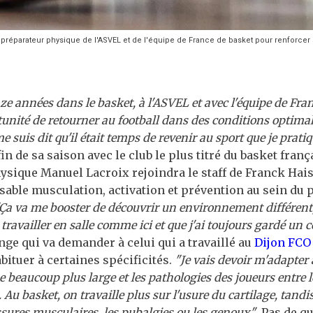
 préparateur physique de l'ASVEL et de l'équipe de France de basket pour renforcer
ze années dans le basket, à l'ASVEL et avec l'équipe de Fran
tunité de retourner au football dans des conditions optimal
me suis dit qu'il était temps de revenir au sport que je prati
 fin de sa saison avec le club le plus titré du basket frança
sique Manuel Lacroix rejoindra le staff de Franck Hais
ble musculation, activation et prévention au sein du 
Ça va me booster de découvrir un environnement différent,
travailler en salle comme ici et que j'ai toujours gardé un c
nge qui va demander à celui qui a travaillé au
Dijon FCO
abituer à certaines spécificités.
"Je vais devoir m'adapter à
e beaucoup plus large et les pathologies des joueurs entre 
 Au basket, on travaille plus sur l'usure du cartilage, tandis
ssures musculaires, les pubalgies ou les genoux"
. Pas de q