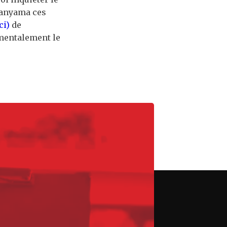
anyama ces
ci)
de
mentalement le