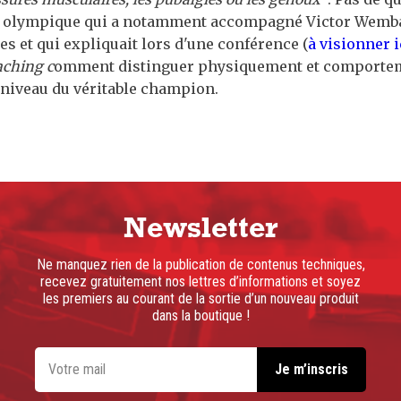
 olympique qui a notamment accompagné Victor Wemb
s et qui expliquait lors d'une conférence (
à visionner i
ching c
omment distinguer physiquement et comporte
 niveau du véritable champion.
Newsletter
Ne manquez rien de la publication de contenus techniques,
recevez gratuitement nos lettres d’informations et soyez
les premiers au courant de la sortie d’un nouveau produit
dans la boutique !