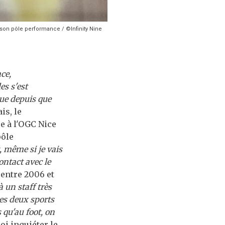
 son pôle performance / ©Infinity Nine
ce,
es s'est
que depuis que
is, le
e à l'OGC Nice
pôle
 même si je vais
ontact avec le
entre 2006 et
 un staff très
les deux sports
 qu'au foot, on
uoi inquiéter le