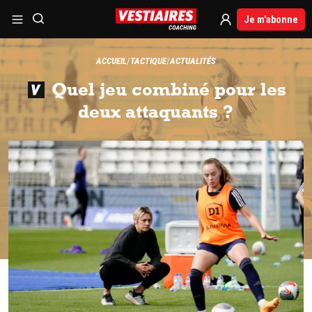
Je m'abonne
ACCUEIL
TACTIQUE
ACTUALITÉS
Quel jeu combiné pour les
deux attaquants ?