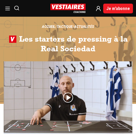
Je m'abonne
ACCUEIL
TACTIQUE
ACTUALITÉS
Les starters de pressing à la
Real Sociedad