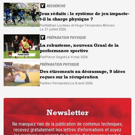
RECHERCHE
Jeux réduits : le système de jeu impacte-
t-il la charge physique ?
Par
Nathan Locteau et
Hugo Fernandes Afonso
-
Le 27 juillet 2026
PRÉPARATION PHYSIQUE
La robustesse, nouveau Graal de la
performance sportive
Par
Pierre
Sagot
-
Le 4 mai 2026
PRÉPARATION PHYSIQUE
Des étirements au décrassage, 9 idées
reçues sur la récupération
Par
Ken
Fernandez
-
Le 8 avril 2026
Newsletter
Ne manquez rien de la publication de contenus techniques,
recevez gratuitement nos lettres d’informations et soyez