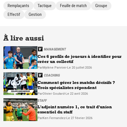
Remplaçants
Tactique
Feuille de match
Groupe
Effectif
Gestion
À lire aussi
MANAGEMENT
Ces 6 profils de joueurs à identifier pour
créer un collectif
Par
Mylène
Pannier
-
Le 20 juillet 2026
COACHING
Comment gérer les matchs décisifs ?
Trois spécialistes répondent
Par
Olivier
Goutard
-
Le 22 avril 2026
STAFF
L'adjoint numéro 1, ce trait d'union
essentiel du staff
Par
Ken
Fernandez
-
Le 27 février 2026