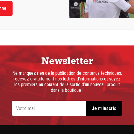
nne
Newsletter
Ne manquez rien de la publication de contenus techniques,
recevez gratuitement nos lettres d’informations et soyez
les premiers au courant de la sortie d’un nouveau produit
dans la boutique !