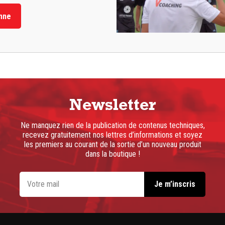
nne
Newsletter
Ne manquez rien de la publication de contenus techniques,
recevez gratuitement nos lettres d’informations et soyez
les premiers au courant de la sortie d’un nouveau produit
dans la boutique !