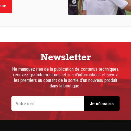
nne
Newsletter
Ne manquez rien de la publication de contenus techniques,
recevez gratuitement nos lettres d’informations et soyez
les premiers au courant de la sortie d’un nouveau produit
dans la boutique !