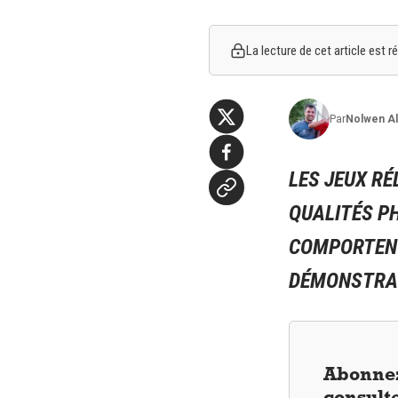
La lecture de cet article est
Par
Nolwen
Al
LES JEUX R
QUALITÉS P
COMPORTENT 
DÉMONSTRA
Abonnez
consulte