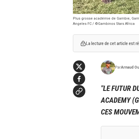
Plus grosse académie de Gambie, Gambi
Angeles FC / ©Gambinos Stars Africa
La lecture de cet article est
Par
Arnaud
Ou
"LE FUTUR D
ACADEMY (G
CES MOUVEME