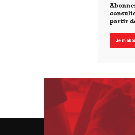
Abonnez
consulte
partir 
Je m'abo