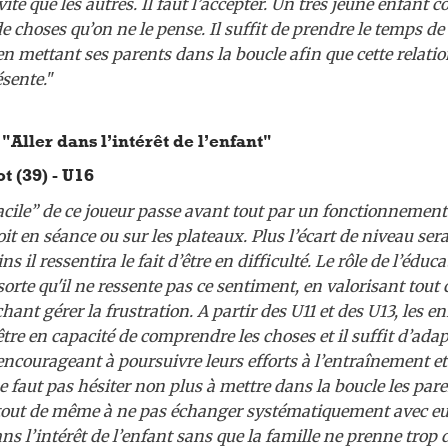
ite que les autres. Il faut l’accepter. Un très jeune enfant
 choses qu’on ne le pense. Il suffit de prendre le temps de 
en mettant ses parents dans la boucle afin que cette relati
ésente.
"
"Aller dans l’intérêt de l’enfant"
t (39) - U16
acile” de ce joueur passe avant tout par un fonctionnement
oit en séance ou sur les plateaux. Plus l’écart de niveau sera
s il ressentira le fait d’être en difficulté. Le rôle de l’éduc
sorte qu'il ne ressente pas ce sentiment, en valorisant tout ce
chant gérer la frustration. A partir des U11 et des U13, les e
e en capacité de comprendre les choses et il suffit d’adap
encourageant à poursuivre leurs efforts à l’entraînement et
ne faut pas hésiter non plus à mettre dans la boucle les parent
tout de même à ne pas échanger systématiquement avec eux
ans l’intérêt de l’enfant sans que la famille ne prenne trop d