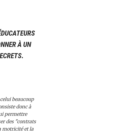
 ÉDUCATEURS
ONNER À UN
SECRETS.
e celui beaucoup
consiste donc à
ui permettre
ser des "contrats
 motricité et la