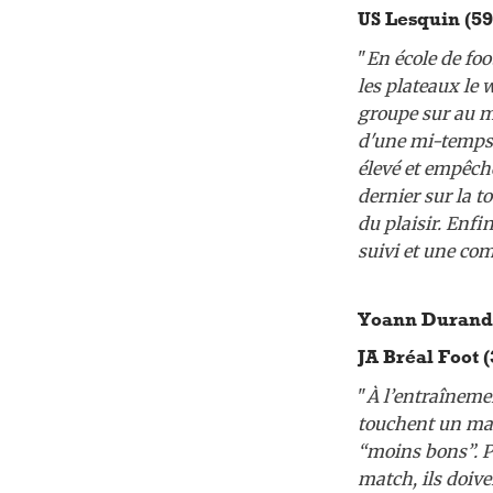
US Lesquin (59
"
En école de foo
les plateaux le 
groupe sur au m
d'une mi-temps p
élevé et empêch
dernier sur la t
du plaisir. Enfi
suivi et une co
Yoann Durand :
JA Bréal Foot (
"
À l’entraîneme
touchent un max
“moins bons”. Pa
match, ils doive