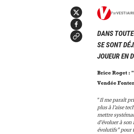
Par
VESTIAIR
DANS TOUTES
SE SONT DÉJ
JOUEUR EN 
Brice Roget : 
Vendée Fonten
"
Il me paraît pr
plus à l’aise te
mettre systémat
d’évoluer à son 
évolutifs" pour 