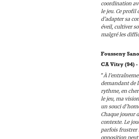
coordination a
le jeu. Ce profi
d’adapter sa com
éveil, cultiver 
malgré les diffi
Fousseny Sanog
CA Vitry (94) -
"
À l’entraînemen
demandant de la 
rythme, en cherc
le jeu, ma visio
un souci d'homo
Chaque joueur do
contexte. Le jou
parfois frustrer
opposition peut 