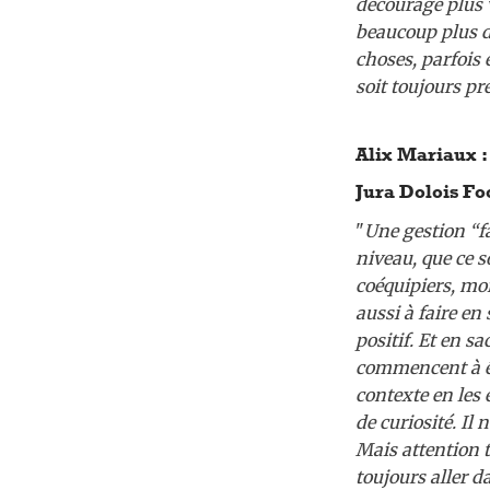
découragé plus v
beaucoup plus de
choses, parfois 
soit toujours pr
Alix Mariaux : 
Jura Dolois Foo
"
Une gestion “f
niveau, que ce s
coéquipiers, moin
aussi à faire en 
positif. Et en sa
commencent à êtr
contexte en les 
de curiosité. Il 
Mais attention 
toujours aller d