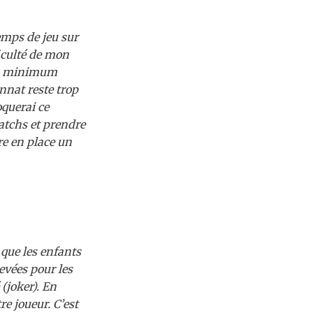
emps de jeu sur
iculté de mon
 un minimum
nnat reste trop
querai ce
matchs et prendre
re en place un
que les enfants
evées pour les
(joker). En
e joueur. C’est