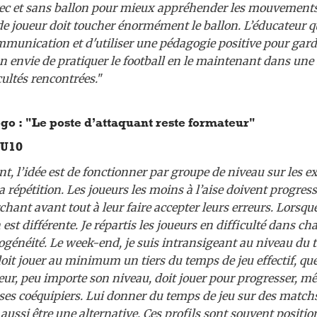
vec et sans ballon pour mieux appréhender les mouvemen
l de joueur doit toucher énormément le ballon. L’éducateur qu
munication et d'utiliser une pédagogie positive pour garde
son envie de pratiquer le football en le maintenant dans une 
cultés rencontrées.
"
o : "Le poste d’attaquant reste formateur"
 U10
t, l’idée est de fonctionner par groupe de niveau sur les ex
répétition. Les joueurs les moins à l’aise doivent progress
hant avant tout à leur faire accepter leurs erreurs. Lorsque
n est différente. Je répartis les joueurs en difficulté dans c
généité. Le week-end, je suis intransigeant au niveau du t
it jouer au minimum un tiers du temps de jeu effectif, quel
eur, peu importe son niveau, doit jouer pour progresser, mê
 ses coéquipiers. Lui donner du temps de jeu sur des matchs
aussi être une alternative. Ces profils sont souvent positi