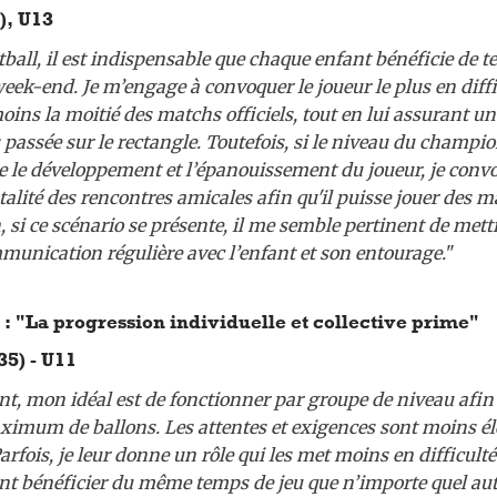
), U13
tball, il est indispensable que chaque enfant bénéficie de t
week-end. Je m’engage à convoquer le joueur le plus en diff
oins la moitié des matchs officiels, tout en lui assurant
assée sur le rectangle. Toutefois, si le niveau du champio
e le développement et l’épanouissement du joueur, je convo
otalité des rencontres amicales afin qu'il puisse jouer des 
n, si ce scénario se présente, il me semble pertinent de mett
mmunication régulière avec l’enfant et son entourage.
"
 "La progression individuelle et collective prime"
35) - U11
nt, mon idéal est de fonctionner par groupe de niveau afin 
imum de ballons. Les attentes et exigences sont moins él
rfois, je leur donne un rôle qui les met moins en difficulté 
nt bénéficier du même temps de jeu que n’importe quel autr