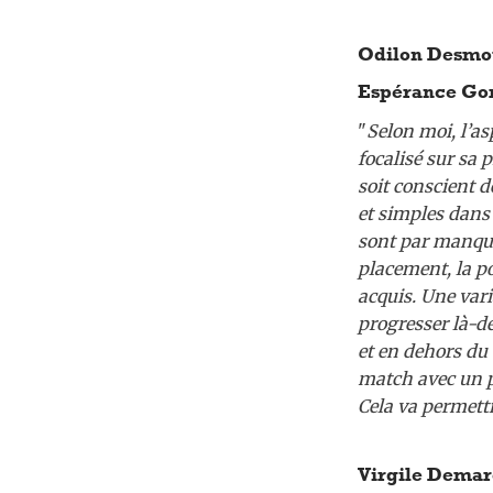
Odilon Desmou
Espérance Gor
"
Selon moi, l’as
focalisé sur sa 
soit conscient d
et simples dans 
sont par manque 
placement, la po
acquis. Une vari
progresser là-d
et en dehors du 
match avec un p
Cela va permettr
Virgile Demar