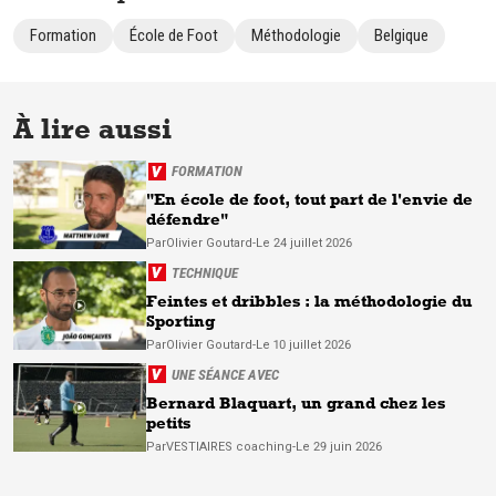
Formation
École de Foot
Méthodologie
Belgique
À lire aussi
FORMATION
"En école de foot, tout part de l'envie de
défendre"
Par
Olivier
Goutard
-
Le 24 juillet 2026
TECHNIQUE
Feintes et dribbles : la méthodologie du
Sporting
Par
Olivier
Goutard
-
Le 10 juillet 2026
UNE SÉANCE AVEC
Bernard Blaquart, un grand chez les
petits
Par
VESTIAIRES
coaching
-
Le 29 juin 2026