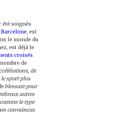
r été soignés
 Barcelone
, est
ans le monde du
z, est déjà le
ments croisés
e nombre de
célérations, de
le sport plus
de blessure pour
ombreux autres
r comme le type
mmes convaincus