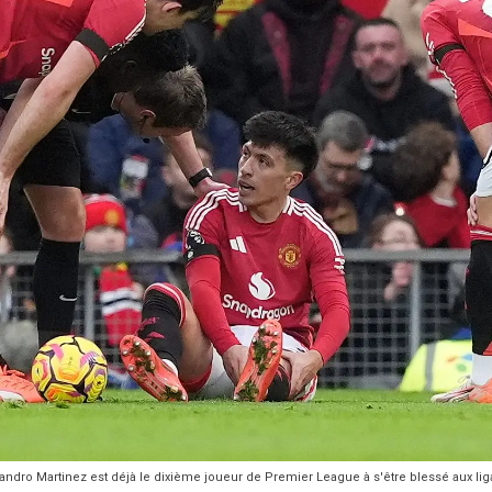
ndro Martinez est déjà le dixième joueur de Premier League à s'être blessé aux li