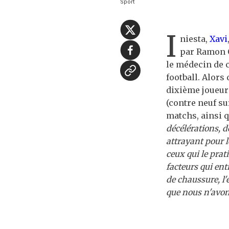
Sport
I
niesta,
Xavi
par Ramon C
le médecin de 
football. Alors
dixième joueur 
(contre neuf su
matchs, ainsi q
décélérations, d
attrayant pour 
ceux qui le prat
facteurs qui en
de chaussure, l'
que nous n'avon