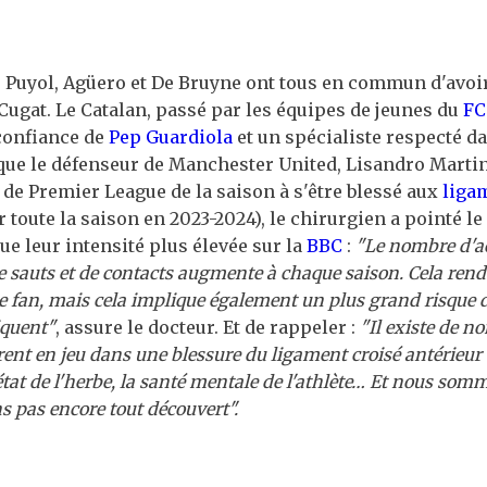
, Puyol, Agüero et De Bruyne ont tous en commun d'avoi
ugat. Le Catalan, passé par les équipes de jeunes du
FC
confiance de
Pep Guardiola
et un spécialiste respecté d
 que le défenseur de Manchester United, Lisandro Martine
de Premier League de la saison à s'être blessé aux
liga
r toute la saison en 2023-2024), le chirurgien a pointé l
ue leur intensité plus élevée sur la
BBC
:
"Le nombre d'ac
e sauts et de contacts augmente à chaque saison. Cela rend 
le fan, mais cela implique également un plus grand risque 
iquent"
, assure le docteur. Et de rappeler :
"Il existe de n
trent en jeu dans une blessure du ligament croisé antérieu
état de l'herbe, la santé mentale de l'athlète… Et nous so
s pas encore tout découvert".