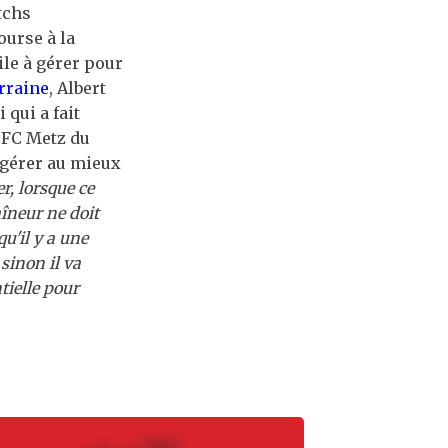
tchs
ourse à la
ile à gérer pour
rraine
, Albert
 qui a fait
e FC Metz du
r gérer au mieux
r, lorsque ce
aîneur ne doit
u'il y a une
sinon il va
tielle pour