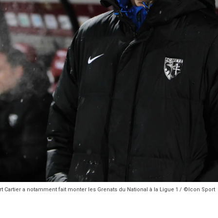
rt Cartier a notamment fait monter les Grenats du National à la Ligue 1 / ©Icon Sport