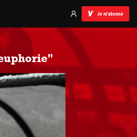
Je m'abonne
’euphorie"