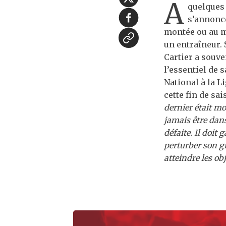
A
quelques 
s’annonce
montée ou au ma
un entraîneur. 
Cartier a souve
l’essentiel de s
National à la L
cette fin de sa
dernier était mo
jamais être dans
défaite. Il doit
perturber son g
atteindre les obj