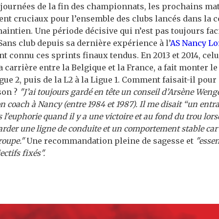
journées de la fin des championnats, les prochains ma
nt cruciaux pour l’ensemble des clubs lancés dans la c
intien. Une période décisive qui n’est pas toujours fac
Sans club depuis sa dernière expérience à l’
AS Nancy Lo
nt connu ces sprints finaux tendus. En 2013 et 2014, celui
a carrière entre la Belgique et la France, a fait monter l
igue 2, puis de la L2 à la Ligue 1. Comment faisait-il pou
ison ?
"J’ai toujours gardé en tête un conseil d’Arsène Wenge
n coach à Nancy (entre 1984 et 1987). Il me disait “un entr
 l'euphorie quand il y a une victoire et au fond du trou lorsq
 garder une ligne de conduite et un comportement stable car 
roupe."
Une recommandation pleine de sagesse et
"essen
ectifs fixés".