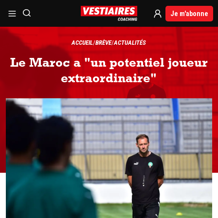
Je m'abonne
ACCUEIL
BRÈVE
ACTUALITÉS
Le Maroc a "un potentiel joueur
extraordinaire"