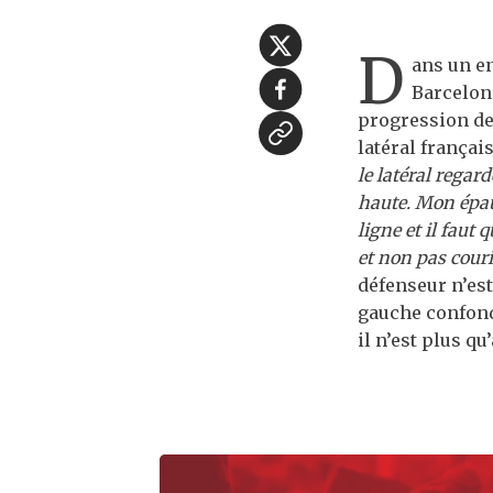
D
ans un en
Barcelon
progression de
latéral françai
le latéral regar
haute. Mon épaul
ligne et il faut 
et non pas couri
défenseur n’est
gauche confondu
il n’est plus qu