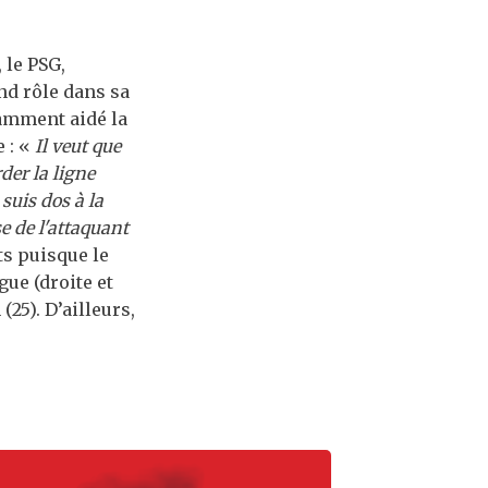
 le PSG,
nd rôle dans sa
tamment aidé la
 : «
Il veut que
der la ligne
suis dos à la
se de l'attaquant
ts puisque le
gue (droite et
25). D’ailleurs,