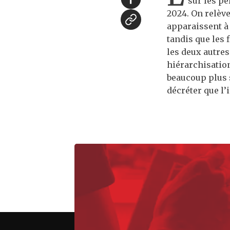
sur les pe
2024. On relèv
apparaissent à
tandis que les 
les deux autres
hiérarchisation
beaucoup plus s
décréter que l’