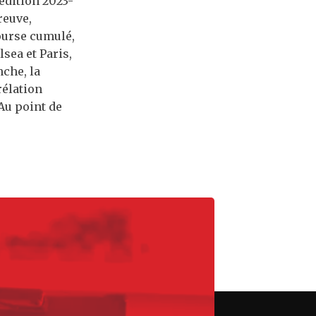
’édition 2023-
reuve,
ourse cumulé,
sea et Paris,
nche, la
rélation
 Au point de