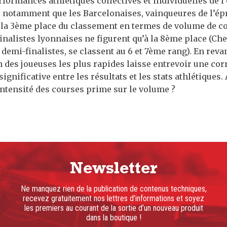
rformances athlétiques collectives et individuelles de l
e notamment que les Barcelonaises, vainqueures de l’ép
 la 3ème place du classement en termes de volume de c
finalistes lyonnaises ne figurent qu’à la 8ème place (Chel
 demi-finalistes, se classent au 6 et 7ème rang). En reva
 des joueuses les plus rapides laisse entrevoir une cor
ignificative entre les résultats et les stats athlétiques.
intensité des courses prime sur le volume ?
Newsletter
Ne manquez rien de la publication de contenus techniques,
recevez gratuitement nos lettres d’informations et soyez
les premiers au courant de la sortie d’un nouveau produit
dans la boutique !