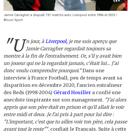
Jamie Carragher a disputé 737 matchs avec Liverpool entre 1996 et 2013 /
©Icon Sport
"U
n jour, à
Liverpool,
je me suis aperçu que
Jamie Carragher regardait toujours sa
montre à la fin de l'entraînement. Or, s'il y avait bien
un joueur qui ne la regardait jamais, c'était lui… J'ai
donc voulu comprendre pourquoi."
Dans une
interview à France Football, peu de temps avant sa
disparition en décembre 2020, l'ancien entraîneur
des Reds (1998-2004)
Gérard Houiller
a confié une
anecdote inspirante sur son management.
"J'ai alors
appris que son père était en prison et qu'il allait le voir
entre midi et deux. Je l'ai pris à part pour lui dire :
"L'important, c'est que tu ailles voir ton père, cela passe
avant tout le reste""
, confiait le Français. Suite à cette