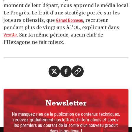
moment de leur départ, nous apprend le média local
Le Progrès. Le fruit d’une stratégie portée sur les
joueurs offensifs, que
, recruteur
Gérard Bonneau
pendant plus de vingt ans à l’OL, expliquait dans
. Sur la même période, aucun club de
Vest’Air
l’Hexagone ne fait mieux.
Newsletter
Ne manquez rien de la publication de contenus techniques,
recevez gratuitement nos lettres d’informations et soyez
les premiers au courant de la sortie d’un nouveau produit
dans la boutique !