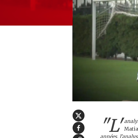
"L'
analys
Matia
années, l'analys