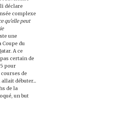
li déclare
pensée complexe
e qu'elle peut
ie
iste une
la Coupe du
atar. A ce
 pas certain de
 5 pour
x courses de
llait débuter...
hs de la
oqué, un but