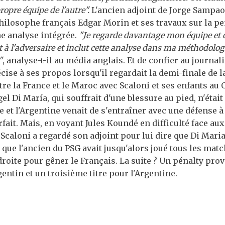
ropre équipe de l'autre".
L'ancien adjoint de Jorge Sampao
philosophe français Edgar Morin et ses travaux sur la 
e analyse intégrée.
"Je regarde davantage mon équipe et c
t à l'adversaire et inclut cette analyse dans ma méthodolog
"
, analyse-t-il au média anglais. Et de confier au journal
écise à ses propos lorsqu'il regardait la demi-finale de 
e la France et le Maroc avec Scaloni et ses enfants au Q
l Di María, qui souffrait d'une blessure au pied, n'était
le et l'Argentine venait de s'entraîner avec une défense à
rfait. Mais, en voyant Jules Koundé en difficulté face au
Scaloni a regardé son adjoint pour lui dire que Di Maria a
 que l'ancien du PSG avait jusqu'alors joué tous les matc
roite pour gêner le Français. La suite ? Un pénalty prov
rgentin et un troisième titre pour l'Argentine.