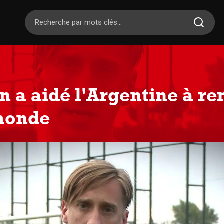
 a aidé l'Argentine à re
monde