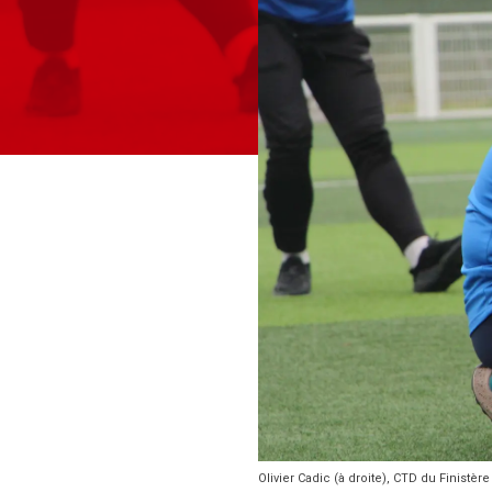
Olivier Cadic (à droite), CTD du Finistèr