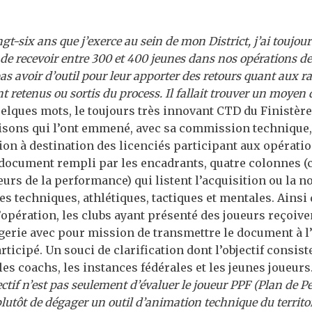
ngt-six ans que j’exerce au sein de mon District, j’ai toujou
é de recevoir entre 300 et 400 jeunes dans nos opérations de
pas avoir d’outil pour leur apporter des retours quant aux r
ont retenus ou sortis du process. Il fallait trouver un moyen
elques mots, le toujours très innovant CTD du Finistère
isons qui l’ont emmené, avec sa commission technique, 
tion à destination des licenciés participant aux opérati
le document rempli par les encadrants, quatre colonnes 
eurs de la performance) qui listent l’acquisition ou la n
 techniques, athlétiques, tactiques et mentales. Ainsi 
opération, les clubs ayant présenté des joueurs reçoivent
gerie avec pour mission de transmettre le document à l
rticipé. Un souci de clarification dont l’objectif consist
les coachs, les instances fédérales et les jeunes joueurs
ectif n’est pas seulement d’évaluer le joueur PPF (Plan de 
lutôt de dégager un outil d’animation technique du territoi