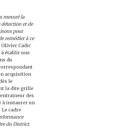
rs mesuré la
 détection et de
aisons pour
 de remédier à ce
 Olivier Cadic
à établir une
ons du
(correspondant
on acquisition
dès le
 la dite grille
’entraineur des
e à instaurer un
. Le cadre
Performance
re du District.