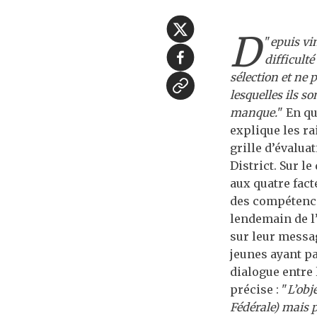
D
"
epuis vi
difficult
sélection et ne 
lesquelles ils s
manque.
" En qu
explique les ra
grille d’évalua
District. Sur 
aux quatre fact
des compétences
lendemain de l’
sur leur messa
jeunes ayant pa
dialogue entre 
précise : "
L’obj
Fédérale) mais p