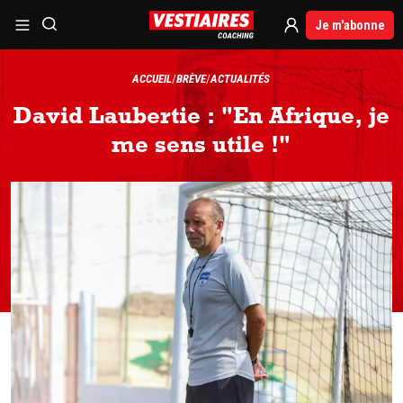
Je m'abonne
ACCUEIL
BRÈVE
ACTUALITÉS
David Laubertie : "En Afrique, je
me sens utile !"