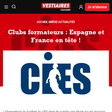
Je m'abonne
ACCUEIL
BRÈVE
ACTUALITÉS
Clubs formateurs : Espagne et
France en tête !
L'Observatoire du football du CIES vient de publier une étude sur les équipes