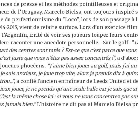
nces de presse et les méthodes pointilleuses et original
eur de l’Uruguay, Marcelo Bielsa, ont toujours inspiré s
 du perfectionnisme du "Loco", lors de son passage à 
14-2015, vient de refaire surface. Lors d’un exercice film
 l’Argentin, irrité de voir ses joueurs louper leurs centr
leur raconter une anecdote personnelle… Sur le golf ! "
D
art des centres sont ratés ? Est-ce que c’est parce que vou
 c'est juste que vous n’êtes pas assez concentrés !",
a d’abor
 joueurs phocéens.
"J’aime bien jouer au golf, mais j'ai u
 suis anxieux, je joue trop vite, alors je prends dix à quinz
rou...",
a confié l'ancien entraîneur de Leeds United et de 
eux jouer, je ne prends qu’une seule balle car je sais que si j
. C’est la même chose ici : si vous ne vous concentrez pas su
ez jamais bien."
L’histoire ne dit pas si Marcelo Bielsa p