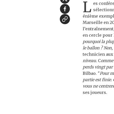
L
es confére
sélectionn
énième exemple
Marseille en 20
l’entraînement,
en cercle pour 
pourquoi la plup
le ballon ? Non,
technicien aux
niveau.
C
omme je
perds vingt par t
Bilbao. "
Pour mi
partie est finie
vous ne centrer
ses joueurs.