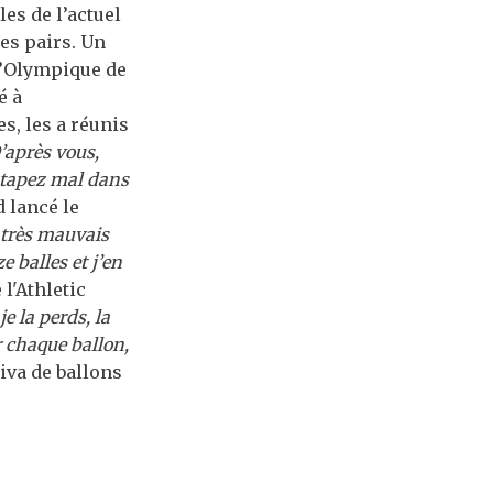
es de l’actuel
es pairs. Un
l’Olympique de
é à
es, les a réunis
’après vous,
s tapez mal dans
d lancé le
n très mauvais
e balles et j’en
l'Athletic
e la perds, la
r chaque ballon,
riva de ballons