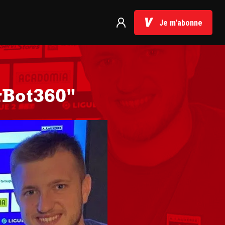
Je m'abonne
rBot360"