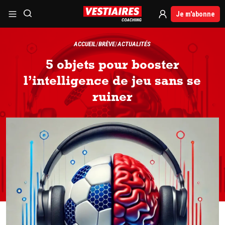
Je m'abonne
ACCUEIL
BRÈVE
ACTUALITÉS
5 objets pour booster
l’intelligence de jeu sans se
ruiner