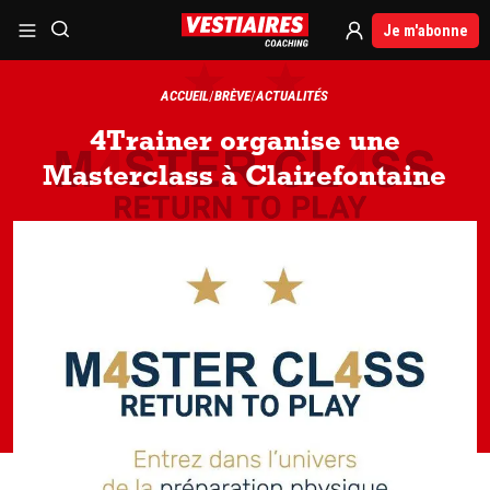
Je m'abonne
ACCUEIL
BRÈVE
ACTUALITÉS
4Trainer organise une
Masterclass à Clairefontaine