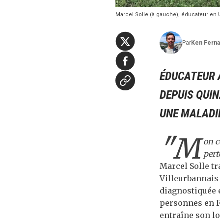
Marcel Solle (à gauche), éducateur en U
Par
Ken
Fern
ÉDUCATEUR A
DEPUIS QUIN
UNE MALADIE
"M
on c
pert
Marcel Solle tr
Villeurbannais 
diagnostiquée 
personnes en Fr
entraîne son l