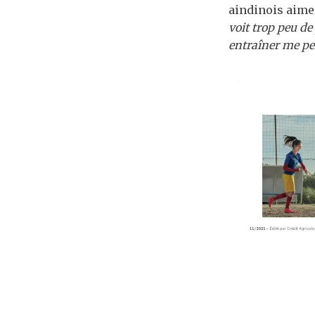
aindinois aimer
voit trop peu d
entraîner me per