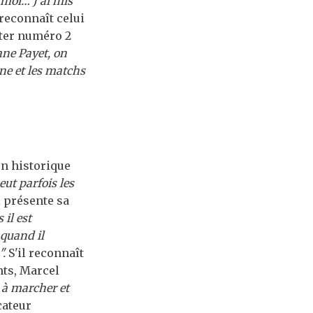
 moi… J'ai mis
reconnaît celui
ster numéro 2
ne Payet, on
ne et les matchs
n historique
eut parfois les
i présente sa
 il est
quand il
.
S'il reconnaît
nts, Marcel
 à marcher et
cateur