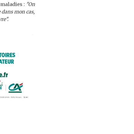
 maladies :
"On
e dans mon cas,
re".