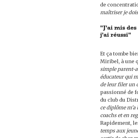
de concentrati
maîtriser je doi
"J'ai mis des
j'ai réussi"
Et ça tombe bie
Miribel, à une
simple parent-a
éducateur qui me
de leur filer un
passionné de fo
du club du Distr
ce diplôme m'a b
coachs et en re
Rapidement, le
temps aux jeune