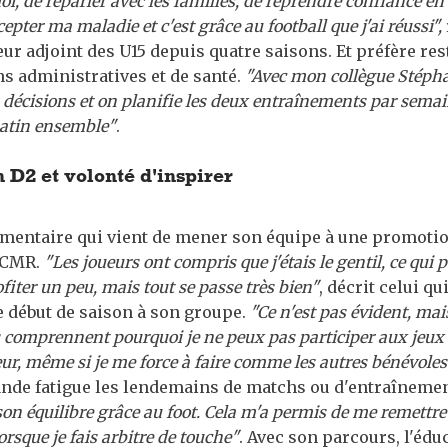
oi, de reparler avec les familles, de reprendre confiance en
epter ma maladie et c'est grâce au football que j'ai réussi",
eur adjoint des U15 depuis quatre saisons. Et préfère re
s administratives et de santé.
"Avec mon collègue Stépha
 décisions et on planifie les deux entraînements par semai
atin ensemble"
.
 D2 et volonté d'inspirer
entaire qui vient de mener son équipe à une promotio
FCMR.
"Les joueurs ont compris que j'étais le gentil, ce qui p
fiter un peu, mais tout se passe très bien"
, décrit celui qu
 début de saison à son groupe.
"Ce n'est pas évident, mais
s comprennent pourquoi je ne peux pas participer aux jeux 
r, même si je me force à faire comme les autres bénévoles"
ande fatigue les lendemains de matchs ou d'entraîneme
son équilibre grâce au foot. Cela m'a permis de me remettre
rsque je fais arbitre de touche"
. Avec son parcours, l'édu