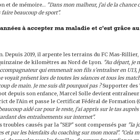
on et de mémoire…
"Dans mon malheur, j'ai de la chance c
s faire beaucoup de sport".
 années à accepter ma maladie et c'est grâce au
n. Depuis 2019, il arpente les terrains du FC Mas-Rillier,
 quinzaine de kilomètres au Nord de Lyon.
"Au départ, je n
ccompagnateur qui emmenait son fils s'entraîner en U13, j
 voyait présent lors de toutes les séances et tous les mat
 coup de main. Je me suis dit pourquoi pas ?
Supporter des 
ot depuis son enfance, Marcel Solle devient entraîneur
ict de l'Ain et passe le Certificat Fédéral de Formation (
eaucoup aidé car pour le reste, j'ai appris sur le tas auprès
gardant des entraînements sur internet".
s troubles causés par la "SEP" sont compensés par
"la j
s et par les bienfaits du coaching sur mon moral". "Cela m