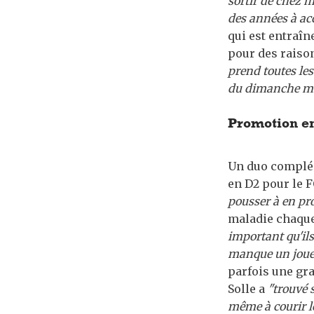
sortir de chez m
des années à acc
qui est entraîn
pour des raison
prend toutes les
du dimanche m
Promotion en
Un duo complém
en D2 pour le 
pousser à en pro
maladie chaque
important qu'il
manque un joueu
parfois une gr
Solle a
"trouvé 
même à courir lo