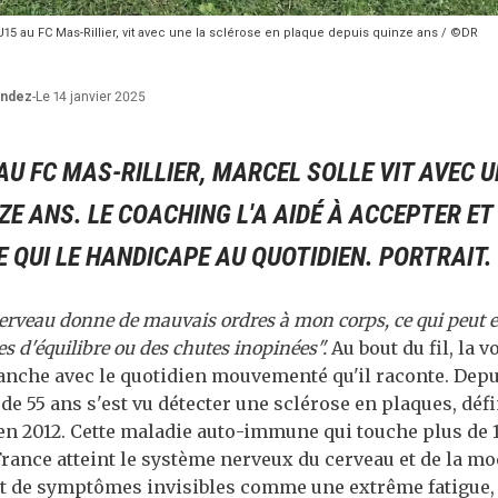
15 au FC Mas-Rillier, vit avec une la sclérose en plaque depuis quinze ans / ©DR
andez
-
Le 14 janvier 2025
U FC MAS-RILLIER, MARCEL SOLLE VIT AVEC U
ZE ANS. LE COACHING L'A AIDÉ À ACCEPTER ET
 QUI LE HANDICAPE AU QUOTIDIEN. PORTRAIT.
erveau donne de mauvais ordres à mon corps, ce qui peut e
es d'équilibre ou des chutes inopinées".
Au bout du fil, la 
anche avec le quotidien mouvementé qu'il raconte. Depui
de 55 ans s'est vu détecter une sclérose en plaques, déf
en 2012. Cette maladie auto-immune qui touche plus de 
ance atteint le système nerveux du cerveau et de la moe
ot de symptômes invisibles comme une extrême fatigue