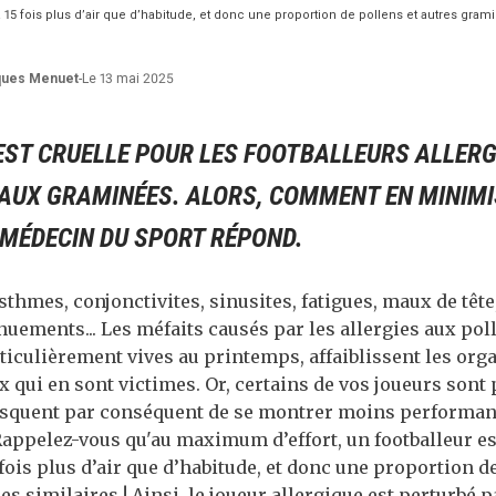
à 15 fois plus d’air que d’habitude, et donc une proportion de pollens et autres gram
ques
Menuet
-
Le 13 mai 2025
 EST CRUELLE POUR LES FOOTBALLEURS ALLER
 AUX GRAMINÉES. ALORS, COMMENT EN MINIMI
 MÉDECIN DU SPORT RÉPOND.
asthmes, conjonctivites, sinusites, fatigues, maux de tête
rnuements... Les méfaits causés par les allergies aux pol
ticulièrement vives au printemps, affaiblissent les or
ux qui en sont victimes. Or, certains de vos joueurs sont 
isquent par conséquent de se montrer moins performan
Rappelez-vous qu'au maximum d’effort, un footballeur e
5 fois plus d’air que d’habitude, et donc une proportion d
s similaires ! Ainsi, le joueur allergique est perturbé p