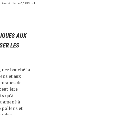
inées similaires" / ©IStock
GIQUES AUX
SER LES
, nez bouché la
lens et aux
ganismes de
peut-être
ts qu'à
st amené à
e pollens et
ar des