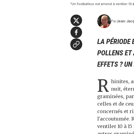
"Un footballeur est amené à ventiler 10 
Par
Jean-Jac
LA PÉRIODE
POLLENS ET
EFFETS ? UN
R
hinites, 
nuit, éte
graminées, par
celles et de ce
concernés et r
l'accoutumée. 
ventiler 10 à 1
autres graminée