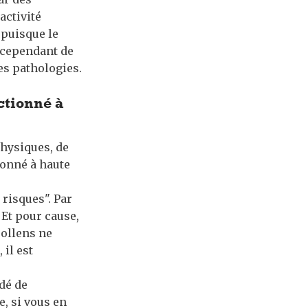
activité
 puisque le
n cependant de
ces pathologies.
actionné à
physiques, de
ionné à haute
risques". Par
 Et pour cause,
pollens ne
 il est
dé de
e, si vous en