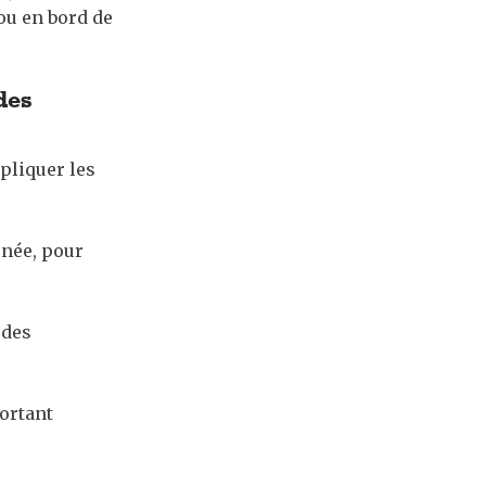
 ou en bord de
des
pliquer les
rnée, pour
 des
portant