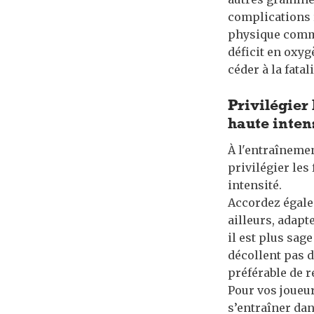
complications r
physique comme 
déficit en oxyg
céder à la fatal
Privilégier 
haute inten
À l'entraînemen
privilégier les
intensité.
Accordez égalem
ailleurs, adapt
il est plus sag
décollent pas d
préférable de r
Pour vos joueur
s’entraîner dan