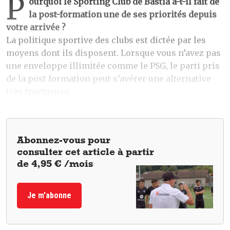
P
ourquoi le Sporting Club de Bastia a-t-il fait de
la post-formation une de ses priorités depuis
votre arrivée ?
La politique sportive des clubs est dictée par les
moyens dont ils disposent. Lorsque vous n’avez pas
une enveloppe illimitée comme le PSG, le parti pris
de la post formation peut s’avérer une alternative
très fructueuse.
Abonnez-vous pour
consulter cet article à partir
de 4,95 € /mois
Je m'abonne