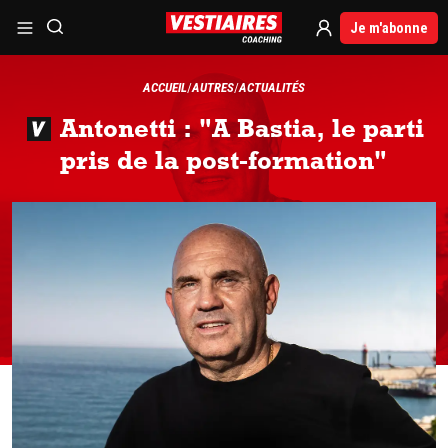
Je m'abonne
ACCUEIL
AUTRES
ACTUALITÉS
Antonetti : "A Bastia, le parti
pris de la post-formation"